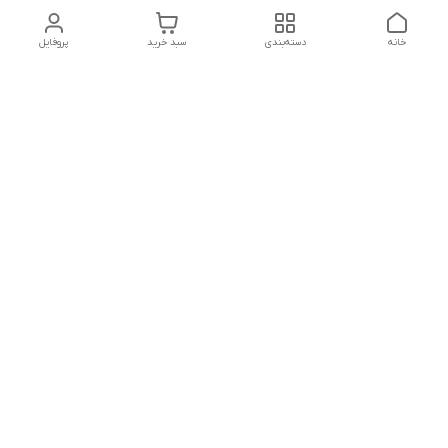
خانه
دسته‌بندی
سبد خرید
پروفایل
تلگرام یا واتساپ با ما در تماس باشید
شماره تماس
09032914623