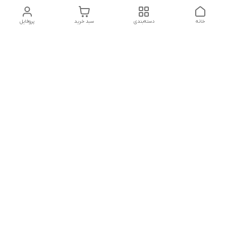
خانه
دسته‌بندی
سبد خرید
پروفایل
تلگرام یا واتساپ با ما در تماس باشید
شماره تماس
09032914623