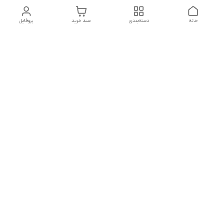
خانه
دسته‌بندی
سبد خرید
پروفایل
تلگرام یا واتساپ با ما در تماس باشید
شماره تماس
09032914623