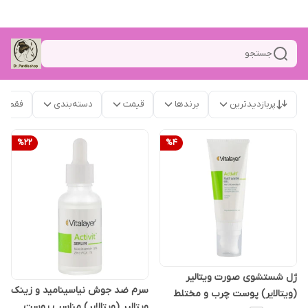
جستجو
پربازدیدترین
برندها
قیمت
دسته‌بندی
فقط م
%
22
%
4
ژل شستشوی صورت ویتالیر
سرم ضد جوش نیاسینامید و زینک
(ویتالایر) پوست چرب و مختلط
ویتالیر (ویتالایر) مناسب پوست