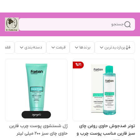
جستجو
پربازدیدترین
برندها
قیمت
دسته‌بندی
فقط م
%
21
ناموجود
تونر ضدجوش حاوی روغن چای
ژل شستشوی پوست چرب فاربن
سبز فاربن مناسب پوست چرب و
حاوی چای سبز 200 میلی لیتر