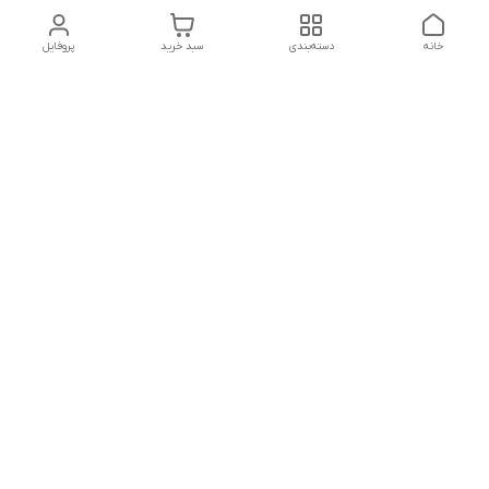
خانه
دسته‌بندی
سبد خرید
پروفایل
تلگرام یا واتساپ با ما در تماس باشید
شماره تماس
09032914623