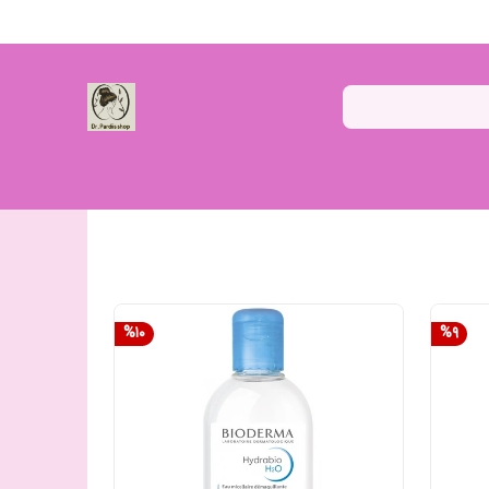
%
10
%
9