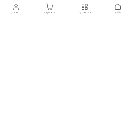
خانه
دسته‌بندی
سبد خرید
پروفایل
تلگرام یا واتساپ با ما در تماس باشید
شماره تماس
09032914623