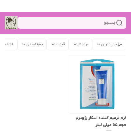
جستجو
جدیدترین
برندها
قیمت
دسته‌بندی
فقط محص
کرم ترمیم کننده اسکار رژودرم
حجم 55 میلی لیتر