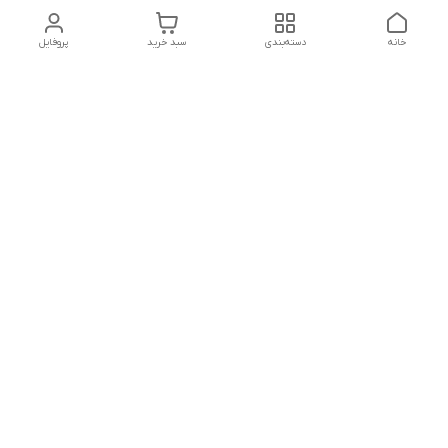
خانه
دسته‌بندی
سبد خرید
پروفایل
تلگرام یا واتساپ با ما در تماس باشید
شماره تماس
09032914623