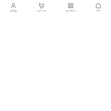
خانه
دسته‌بندی
سبد خرید
پروفایل
تلگرام یا واتساپ با ما در تماس باشید
شماره تماس
09032914623