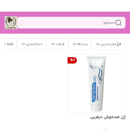
جستجو
جدیدترین
برندها
قیمت
دسته‌بندی
فقط محص
%
9
ژل ضدجوش دیفرین