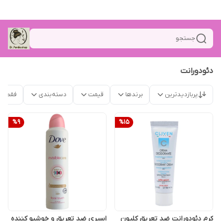
جستجو
دئودورانت
پربازدیدترین
برندها
قیمت
دسته‌بندی
فقط م
%
9
%
15
کرم دئودورانت ضد تعریق کلیون
اسپری ضد تعریق و خوشبو کننده