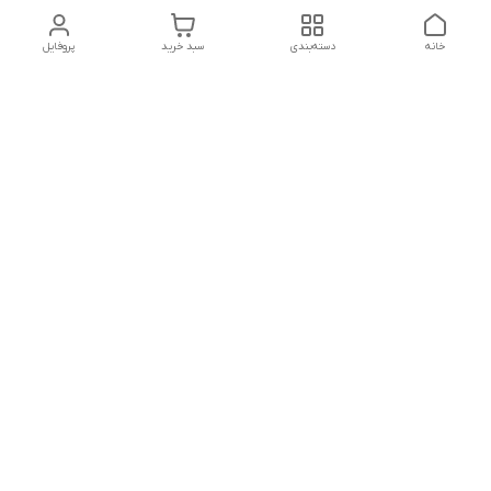
خانه
دسته‌بندی
سبد خرید
پروفایل
تلگرام یا واتساپ با ما در تماس باشید
شماره تماس
09032914623