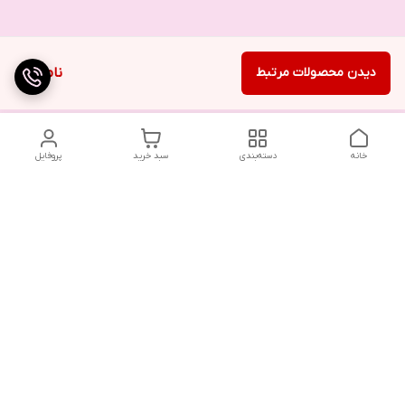
دیدن محصولات مرتبط
ناموجود
خانه
دسته‌بندی
سبد خرید
پروفایل
تلگرام یا واتساپ با ما در تماس باشید
شماره تماس
09032914623