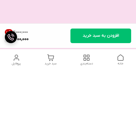
۳٬۰۰۰٬۰۰۰
10
%
افزودن به سبد خرید
2,700,000
خانه
دسته‌بندی
سبد خرید
پروفایل
تلگرام یا واتساپ با ما در تماس باشید
شماره تماس
09032914623