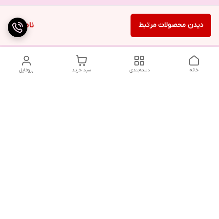
دیدن محصولات مرتبط
ناموجود
خانه
دسته‌بندی
سبد خرید
پروفایل
تلگرام یا واتساپ با ما در تماس باشید
شماره تماس
09032914623