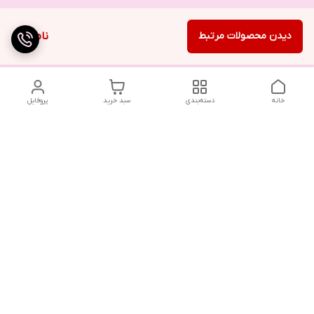
دیدن محصولات مرتبط
ناموجود
خانه
دسته‌بندی
سبد خرید
پروفایل
تلگرام یا واتساپ با ما در تماس باشید
شماره تماس
09032914623