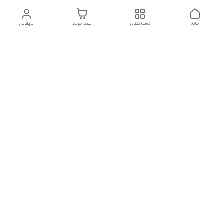
خانه
دسته‌بندی
سبد خرید
پروفایل
تلگرام یا واتساپ با ما در تماس باشید
شماره تماس
09032914623