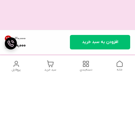
۱٬۰۳۰٬۰۰۰
9
%
افزودن به سبد خرید
930,000
خانه
دسته‌بندی
سبد خرید
پروفایل
تلگرام یا واتساپ با ما در تماس باشید
شماره تماس
09032914623