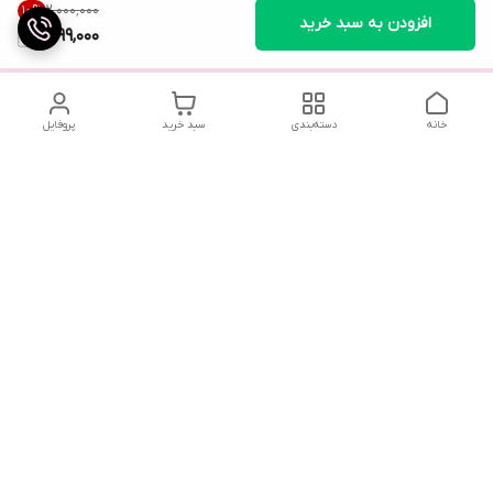
۲٬۰۰۰٬۰۰۰
10
%
افزودن به سبد خرید
1,799,000
خانه
دسته‌بندی
سبد خرید
پروفایل
تلگرام یا واتساپ با ما در تماس باشید
شماره تماس
09032914623