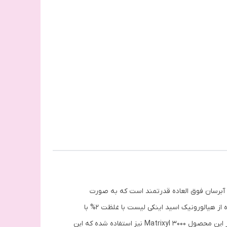
ردار نیست بلکه یک آبرسان فوق العاده قدرتمند است که به صورت
طبیعی داخل پوست هر شخصی وجود دارد و با بالا رفتن سن در بدن ما کم می‌شود و باعث ایجاد چروک و پیری پوست می‌شود. استفاده از هیالورونیک اسید اینکی لیست با غلظت 2% با
آبرسانی عمیق پوست صورت باعث جوانسازی پوست صورت و یکدست شدن تناژ پوست و از بین رفتن خطوط ریز می‌شود همچنین در این محصول Matrixyl 3000 نیز استفاده شده که این