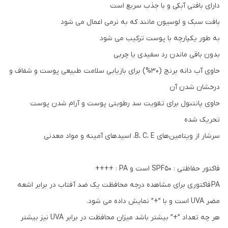
دارای بافتی آبکی و با جذب سریع است
بافت سبک و لوسیون مانند که به نرمی اعمال می شود
به طور یکپارچه با پوست ترکیب می شود
بدون باقی ماندن رد سفیدی یا چربی
حاوی آب دانه برنج (30%) برای بازیابی سلامت طبیعی پوست و شفاف و
درخشان شدن آن
حاوی پانتنول برای تقویت سد رطوبتی پوست و آرام شدن پوست
تحریک شده
سرشار از ویتامین‌های B، C، E، اسیدهای آمینه و مواد معدنی
فاکتور حفاظتی : SPF50 است و PA : ++++
PA فاکتوری برای مشاهده درجه محافظت یک ضد آفتاب در برابر اشعه
مضر UVA است و با ”+” نمایش داده می شود.
هر چه تعداد ”+” بیشتر باشد میزان محافظت در برابر UVA نیز بیشتر