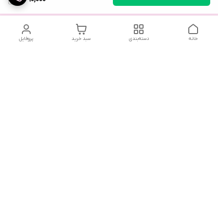
خانه
دسته‌بندی
سبد خرید
پروفایل
تلگرام یا واتساپ با ما در تماس باشید
شماره تماس
09032914623