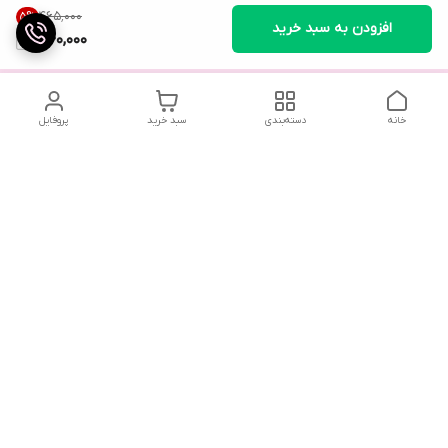
۴۶۵٬۰۰۰
5
%
افزودن به سبد خرید
440,000
خانه
دسته‌بندی
سبد خرید
پروفایل
تلگرام یا واتساپ با ما در تماس باشید
شماره تماس
09032914623