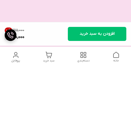
۹۹۵٬۰۰۰
10
%
افزودن به سبد خرید
890,000
خانه
دسته‌بندی
سبد خرید
پروفایل
تلگرام یا واتساپ با ما در تماس باشید
شماره تماس
09032914623