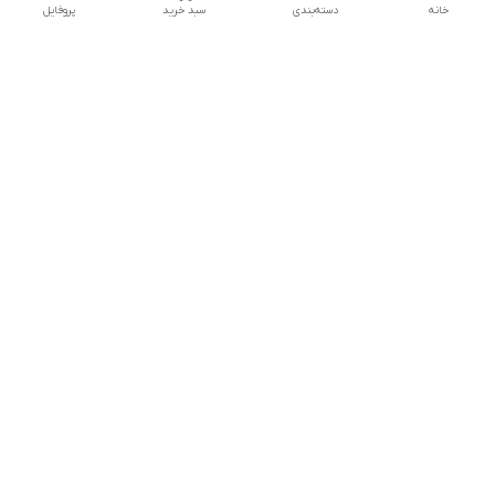
خانه
دسته‌بندی
سبد خرید
پروفایل
تلگرام یا واتساپ با ما در تماس باشید
شماره تماس
09032914623