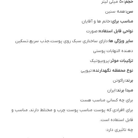
حجم:
50 میلی لیتر
سن:
همه سنین
مناسب برای:
خانم ها و آقایان
نواحی قابل استفاده:
صورت
سایر ویژگی ها:
دارای ساختاری سبک روی پوست، جذب سریع، تسکین
دهنده التهابات پوستی
ترکیبات موثر:
پروبیوتیک
نوع محفظه نگهدارنده:
تیوپی
برند:
راکوتن
مبدا برند:
ایران
برای چه کسانی مناسب هست
برای اافرادی که پوست مناسب پوست چرب و مختلط دارند، مناسب و
قابل استفاده است.
چه تاثیری دارد: