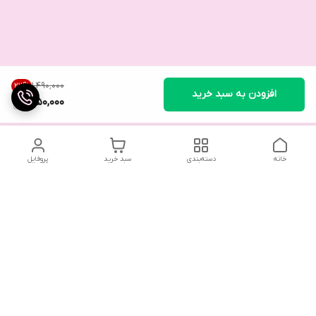
۱٬۴۹۰٬۰۰۰
22
%
افزودن به سبد خرید
1,150,000
خانه
دسته‌بندی
سبد خرید
پروفایل
تلگرام یا واتساپ با ما در تماس باشید
شماره تماس
09032914623