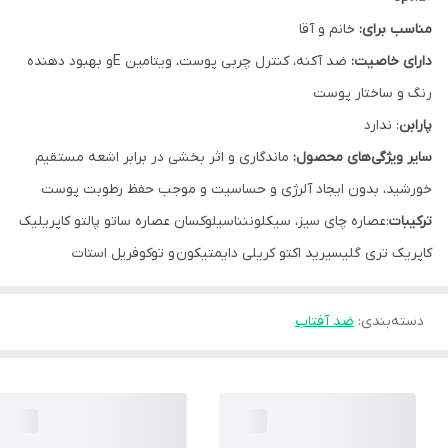
مناسب برای:
خانم‌ و آقا
دارای خاصیت:
ضد آکنه، کنترل چربی پوست، ویتامین Eو بهبود دهنده
رنگ و ساختار پوست
پارابن
: ندارد
سایر ویژگی‌های محصول:
ماندگاری و اثر بخشی در برابر اشعه مستقیم
خورشید، بدون ایجاد آلرژی و حساسیت و موجب حفظ رطوبت پوست
ترکیبات
:عصاره چای سیز، سیکلوننناسیلوکسان عصاره ساتو پالتو کاپریلیک
کاپریک تری گلیسیرید اکتو کریلی دایمتیکون و توکوفریل استات
دسته‌بندی
:
ضد آفتاب