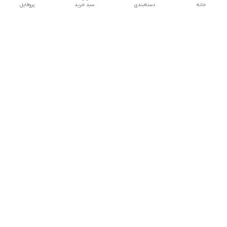
خانه
دسته‌بندی
سبد خرید
پروفایل
تلگرام یا واتساپ با ما در تماس باشید
شماره تماس
09032914623