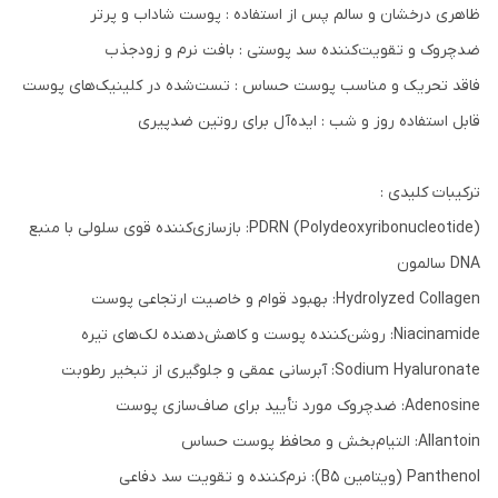
ظاهری درخشان و سالم پس از استفاده : پوست شاداب و پرتر
ضدچروک و تقویت‌کننده سد پوستی : بافت نرم و زودجذب
فاقد تحریک و مناسب پوست حساس : تست‌شده در کلینیک‌های پوست
قابل استفاده روز و شب : ایده‌آل برای روتین ضدپیری
ترکیبات کلیدی :
PDRN (Polydeoxyribonucleotide): بازسازی‌کننده قوی سلولی با منبع
DNA سالمون
Hydrolyzed Collagen: بهبود قوام و خاصیت ارتجاعی پوست
Niacinamide: روشن‌کننده پوست و کاهش‌دهنده لک‌های تیره
Sodium Hyaluronate: آبرسانی عمقی و جلوگیری از تبخیر رطوبت
Adenosine: ضدچروک مورد تأیید برای صاف‌سازی پوست
Allantoin: التیام‌بخش و محافظ پوست حساس
Panthenol (ویتامین B5): نرم‌کننده و تقویت سد دفاعی