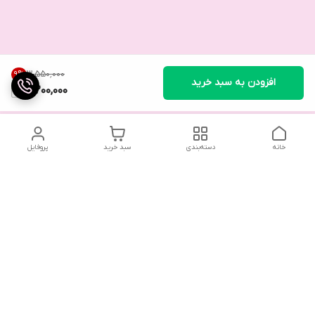
۳٬۵۵۰٬۰۰۰
9
%
افزودن به سبد خرید
3,200,000
خانه
دسته‌بندی
سبد خرید
پروفایل
تلگرام یا واتساپ با ما در تماس باشید
شماره تماس
09032914623