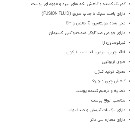
کمرنگ کننده و کاهش لکه های تیره و قهوه ای پوست
دارای بافت سبک با جذب سریع (FUSION FLUID)
غنی شده باویتامین C خالص و B3
دارای خواص ضدآلوگی،ضد،uvوآنتی اکسیدان
غیرکومدون زا
فاقد چربی، پارابن، فتالات، سلیکون
حاوی آربوتین
محرک تولید کلاژن
کاهش چین و چروک
تغذیه و ترمیم کننده پوست
مناسب انواع پوست
دارای ترکیبات آبرسان و ضدالتهاب
دارای عصاره شی باتر