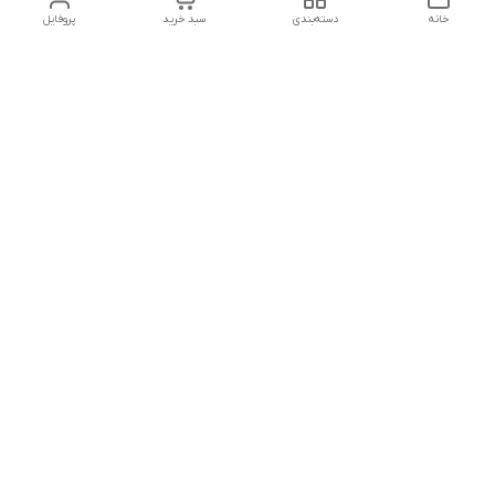
خانه
دسته‌بندی
سبد خرید
پروفایل
تلگرام یا واتساپ با ما در تماس باشید
شماره تماس
09032914623