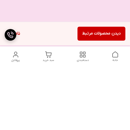
دیدن محصولات مرتبط
ناموجود
خانه
دسته‌بندی
سبد خرید
پروفایل
تلگرام یا واتساپ با ما در تماس باشید
شماره تماس
09032914623