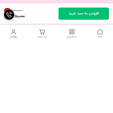
۴٬۱۰۰٬۰۰۰
10
%
افزودن به سبد خرید
3,680,000
خانه
دسته‌بندی
سبد خرید
پروفایل
تلگرام یا واتساپ با ما در تماس باشید
شماره تماس
09032914623