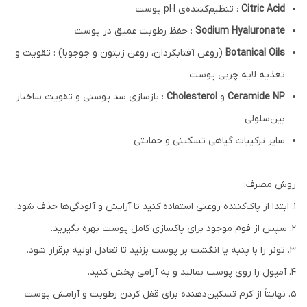
Citric Acid
: تنظیم‌کننده‌ی pH پوست
Sodium Hyaluronate
: حفظ رطوبت عمیق در پوست
Botanical Oils
(روغن آفتابگردان، روغن زیتون و جوجوبا) : تقویت و
تغذیه لایه چربی پوست
Ceramide NP
و
Cholesterol
: بازسازی سد پوستی و تقویت ساختار
بین‌سلولی
سایر ترکیبات گیاهی تسکینی و حمایتی
روش مصرف:
۱. ابتدا از پاک‌کننده روغنی استفاده کنید تا آرایش و آلودگی‌ها حذف شود.
۲. سپس از فوم موجود برای پاکسازی کامل پوست بهره بگیرید.
۳. تونر را با پنبه یا انگشت بر پوست بزنید تا تعادل اولیه برقرار شود.
۴. آمپول را روی پوست بمالید و به آرامی پخش کنید.
۵. نهایتاً از کرم تسکین‌دهنده برای قفل کردن رطوبت و آرامش پوست