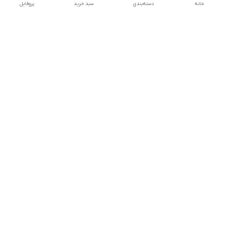
خانه
دسته‌بندی
سبد خرید
پروفایل
تلگرام یا واتساپ با ما در تماس باشید
شماره تماس
09032914623