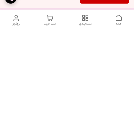
خانه
دسته‌بندی
سبد خرید
پروفایل
تلگرام یا واتساپ با ما در تماس باشید
شماره تماس
09032914623