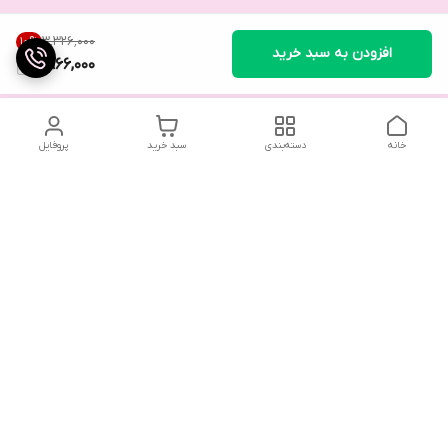
۳٬۳۲۶٬۰۰۰
10
%
افزودن به سبد خرید
2,966,000
خانه
دسته‌بندی
سبد خرید
پروفایل
تلگرام یا واتساپ با ما در تماس باشید
شماره تماس
09032914623