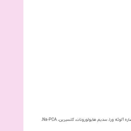
آب دیونیزه، روغن زیتون، روغن بادام شیرین، موم عسل، لانولین، استئاریک اسید، ستیرس-20، عصاره بابونه، عصاره گل همیشه بهار،عصاره آلوئه ورا، سدیم هایولورونات، گلسیرین، Na-PCA،