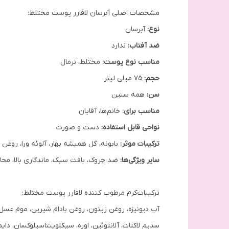
مشخصات اصلی آبرسان لافارر پوست مختلط:
نوع:
آبرسان
ضد آفتاب:
ندارد
مناسب نوع پوست:
مختلط، نرمال
حجم:
75 میلی لیتر
سن:
همه سنین
مناسب برای:
خانم‌ها، آقایان
نواحی قابل استفاده:
دست و صورت
ترکیبات موثر:
بابونه، گل همیشه بهار، آلوئه ورا، روغن 
سایر ویژگی‌ها:
ضد چروک، بافت سبک، ماندگاری بالا، محاف
ترکیبات کرم مرطوب کننده لافارر پوست مختلط:
سدیم لاکتات، آلانتوئین، اوره، سیکلوپنتاسیلوکسان، دای