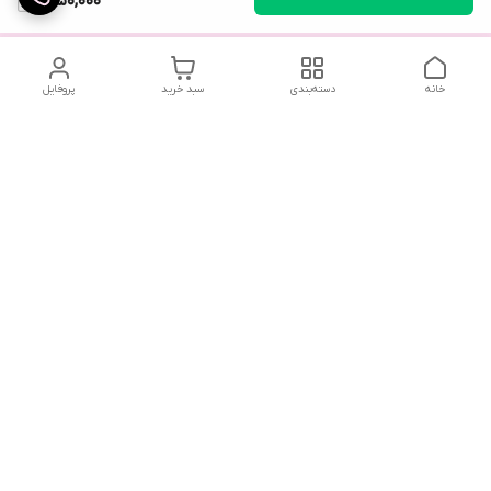
1,250,000
خانه
دسته‌بندی
سبد خرید
پروفایل
تلگرام یا واتساپ با ما در تماس باشید
شماره تماس
09032914623