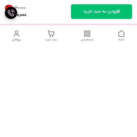
۸۴۰٬۰۰۰
10
%
افزودن به سبد خرید
750,000
خانه
دسته‌بندی
سبد خرید
پروفایل
تلگرام یا واتساپ با ما در تماس باشید
شماره تماس
09032914623