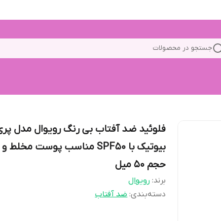
جستجو در محصولات
فلوئید ضد آفتاب بی رنگ رویوال مدل پری
بیوتیک با SPF50 مناسب پوست مخلط 
حجم 50 میل
برند:
رویوال
دسته‌بندی
:
ضد آفتاب