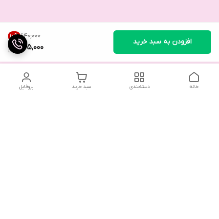
۶۴۰٬۰۰۰
10
%
افزودن به سبد خرید
575,000
خانه
دسته‌بندی
سبد خرید
پروفایل
تلگرام یا واتساپ با ما در تماس باشید
شماره تماس
09032914623