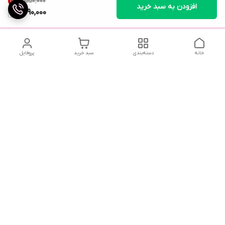
۱٬۵۵۰٬۰۰۰
10
%
افزودن به سبد خرید
1,390,000
خانه
دسته‌بندی
سبد خرید
پروفایل
تلگرام یا واتساپ با ما در تماس باشید
شماره تماس
09032914623