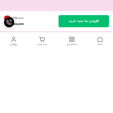
۲٬۳۵۰٬۰۰۰
10
%
افزودن به سبد خرید
2,100,000
خانه
دسته‌بندی
سبد خرید
پروفایل
تلگرام یا واتساپ با ما در تماس باشید
شماره تماس
09032914623