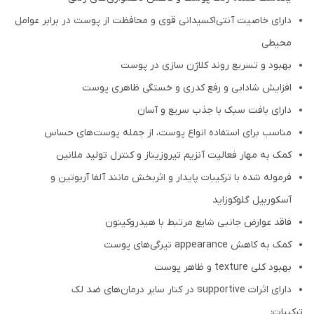
دارای خاصیت آنتی‌اکسیدانی قوی و محافظت از پوست در برابر عوامل
محیطی
بهبود و تسریع روند کلاژن سازی در پوست
افزایش شادابی و رفع کدری و خستگی ظاهری پوست
دارای بافت سبک با جذب سریع و آسان
مناسب برای استفاده انواع پوست، از جمله پوست‌های حساس
کمک به مهار فعالیت آنزیم تیروزیناز و کنترل تولید ملانین
فرموله شده با ترکیبات پایدار و اثربخش مانند آلفا آربوتین و
آسکوربیل گلوکوزاید
فاقد عوارض جانبی شایع مرتبط با هیدروکینون
کمک به کاهش appearance تیرگی‌های پوست
بهبود کلی texture و ظاهر پوست
دارای اثرات supportive در کنار سایر درمان‌های ضد لک
ترکیبات: