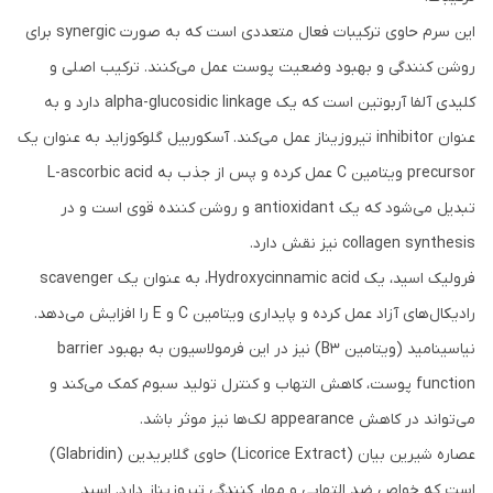
این سرم حاوی ترکیبات فعال متعددی است که به صورت synergic برای
روشن کنندگی و بهبود وضعیت پوست عمل می‌کنند. ترکیب اصلی و
کلیدی آلفا آربوتین است که یک alpha-glucosidic linkage دارد و به
عنوان inhibitor تیروزیناز عمل می‌کند. آسکوربیل گلوکوزاید به عنوان یک
precursor ویتامین C عمل کرده و پس از جذب به L-ascorbic acid
تبدیل می‌شود که یک antioxidant و روشن کننده قوی است و در
collagen synthesis نیز نقش دارد.
فرولیک اسید، یک Hydroxycinnamic acid، به عنوان یک scavenger
رادیکال‌های آزاد عمل کرده و پایداری ویتامین C و E را افزایش می‌دهد.
نیاسینامید (ویتامین B3) نیز در این فرمولاسیون به بهبود barrier
function پوست، کاهش التهاب و کنترل تولید سبوم کمک می‌کند و
می‌تواند در کاهش appearance لک‌ها نیز موثر باشد.
عصاره شیرین بیان (Licorice Extract) حاوی گلابریدین (Glabridin)
است که خواص ضد التهابی و مهار کنندگی تیروزیناز دارد. اسید