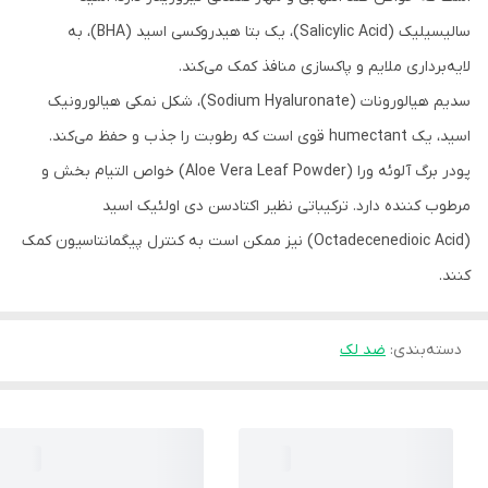
سالیسیلیک (Salicylic Acid)، یک بتا هیدروکسی اسید (BHA)، به
لایه‌برداری ملایم و پاکسازی منافذ کمک می‌کند.
سدیم هیالورونات (Sodium Hyaluronate)، شکل نمکی هیالورونیک
اسید، یک humectant قوی است که رطوبت را جذب و حفظ می‌کند.
پودر برگ آلوئه ورا (Aloe Vera Leaf Powder) خواص التیام بخش و
مرطوب کننده دارد. ترکیباتی نظیر اکتادسن دی اولئیک اسید
(Octadecenedioic Acid) نیز ممکن است به کنترل پیگمانتاسیون کمک
کنند.
دسته‌بندی
:
ضد لک