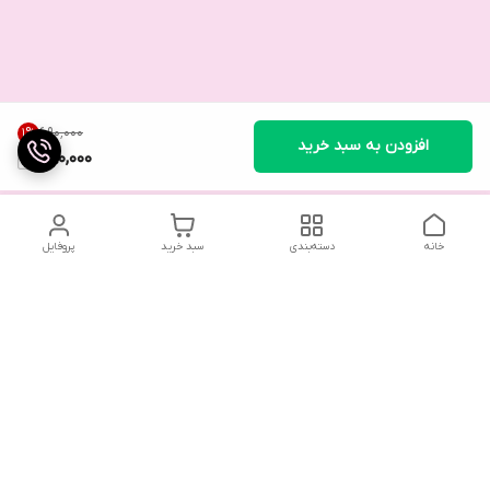
۶۹۰٬۰۰۰
1
%
افزودن به سبد خرید
680,000
خانه
دسته‌بندی
سبد خرید
پروفایل
تلگرام یا واتساپ با ما در تماس باشید
شماره تماس
09032914623