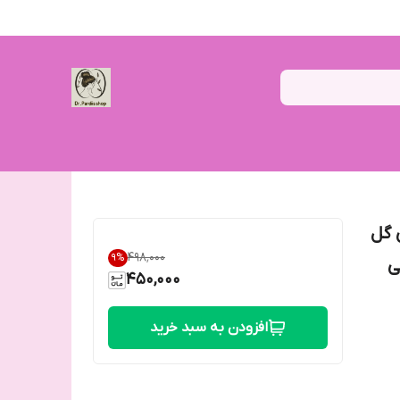
گل
۴۹۸٬۰۰۰
9
%
س 250 میلی
450,000
افزودن به سبد خرید