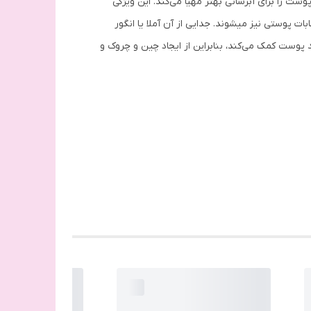
ت را برای آبرسانی بهتر مهیا می‌کند. این ویژگی
باعث شاداب‌‌تر شدن و درخشش بهتر پوست خواهد شد. گلاب و گل محمدی علاوه بر جمع کردن منافذ پوست، موجب تسکین التهابات پوستی نیز می‎شوند. جدایی از آن آملا یا انگور
وست کمک می‌کند، بنابراین از ایجاد چین و چروک و