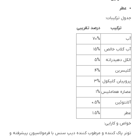
عطر
جدول ترکیبات:
ترکیب
درصد تقریبی
آب
70%
آب گلاب خالص
15%
الکل دهیدراته
5%
گلیسرین
4%
پروپیلن گلیکول
3%
عصاره هماملیس
1%
آلانتوئین
0.5%
عطر
1.5%
خواص و کارایی:
تونر پاک کننده و مرطوب کننده دیپ سنس با فرمولاسیون پیشرفته و