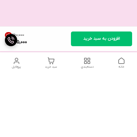
۲۶۰٬۰۰۰
5
%
افزودن به سبد خرید
245,000
خانه
دسته‌بندی
سبد خرید
پروفایل
تلگرام یا واتساپ با ما در تماس باشید
شماره تماس
09032914623