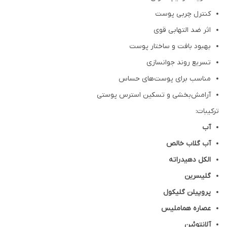
کنترل چربی پوست
اثر ضد التهابی قوی
بهبود بافت و ساختار پوست
تسریع روند جوانسازی
مناسب برای پوست‌های حساس
آرامش‌بخشی و تسکین استرس پوستی
ترکیبات:
آب
آب گلاب خالص
الکل دهیدراته
گلیسرین
پروپیلن گلیکول
عصاره هماملیس
آلانتوئین