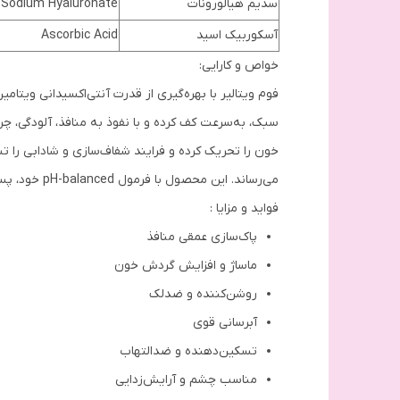
سدیم هیالورونات
Sodium Hyaluronate
آسکوربیک اسید
Ascorbic Acid
خواص و کارایی:
سبک، به‌سرعت کف کرده و با نفوذ به منافذ، آلودگی، چ
خون را تحریک کرده و فرایند شفاف‌سازی و شادابی را ت
می‌رساند. این محصول با فرمول pH-balanced خود، پس از شستشو احساس کشیدگی یا خشکی به‌جا نمی‌گذارد و برای استفاده روزانه حتی ناحیه چشم مناسب است.
فواید و مزایا :
پاک‌سازی عمقی منافذ
ماساژ و افزایش گردش خون
روشن‌کننده و ضدلک
آبرسانی قوی
تسکین‌دهنده و ضدالتهاب
مناسب چشم و آرایش‌زدایی