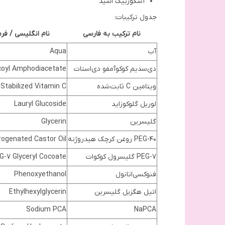
آسکوربیک اسید
جدول ترکیبات:
نام ترکیب به فارسی
نام انگلیسی / فر
آب
Aqua
دی‌سدیم کوکوآمفو دی‌استات
coyl Amphodiacetate
ویتامین C ثابت‌شده
Stabilized Vitamin C
لوریل گلوکوزاید
Lauryl Glucoside
گلیسرین
Glycerin
PEG-40 روغن کرچک هیدروژنه
rogenated Castor Oil
PEG-7 گلیسرول کوکوات
G-7 Glyceryl Cocoate
فنوکسی‌اتانول
Phenoxyethanol
اتیل هگزیل گلیسرین
Ethylhexylglycerin
Sodium PCA
NaPCA