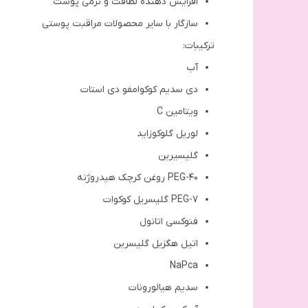
افزایش دهنده لطافت و نرمی پوست
سازگار با سایر محصولات مراقبت پوستی
ترکیبات:
آب
دی سدیم کوکوامفو دی استات
ویتامین C
لوریل گلوکوزاید
گلیسیرین
PEG-40 روغن کرچک هیدروژنه
PEG-7 گلیسریل کوکوات
فنوکسی اتانول
اتیل هگزیل گلیسرین
NaPca
سدیم هیالورونات