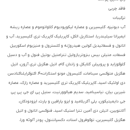
فاقد چربی
ترکیبات
آب دیونیزه، گلیسیرین و عصاره لیکوپودیوم کلاواتوموم و عصاره ریشه
ایمپراتا سیلیندریا، استئاریل الکل، کاپریلیک کاپریک تری گلیسیرید، آب و
اتانول و فسفاتیدیل کولین هیدروژنه و کلسترول و منیزیوم اسکوربیل
فسفات، متیلن بیس بنزوتریازولیل تترامتیل بوتیل فنول و آب و دسیل
گلوکوزاید و پروپیلن گلایکل و زانتان گام، اتیل هگزیل تری آزون، اتیل
هگزیل متوکسی سینامات، گلیسرول مونو استئارات40، اکتوکرایلناکتادسن
دی اولئیک اسید، کاپریلیک کاپریک تری گلیسیرید و عصاره رازک، عصاره
شیرین بیان، نیاسینامید، سدیم هیالوورنیت، ستیل پی ای جی پی پی
جی دایمیتیکون، پلی آکریلامید و ایزو پارافین و پارث، ایزودودکان،
آلانتویین، اتیلن دی آمین تترا استیک اسید، فنوکسی اتانول و اتیل
هگزیل گلیسیرین، توکوفرول استات، دکسپانتنول، پودر آلوئه ورا،