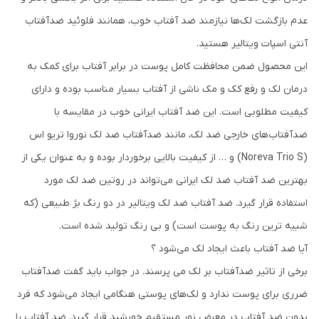
عدم بازگشت لک‌ها نیازمند ضد آفتاب خوب، همانند فلوئید ضدآفتاب
آنتی اسپات ویتالیر هستید.
این محصول ضمن محافظت کامل پوست در برابر آفتاب برای کمک به
درمان لک‌ و رفع کک و مک ناشی از آفتاب بسیار مناسب بوده و دارای
کیفیت مطلوبی است. این ضد آفتاب ایرانی خوب در مقایسه با
ضدآفتاب‌های خارجی ضد لک، مانند ضدآفتاب ضد لک نوروا تریو اس
(Noreva Trio S) و … از کیفیت بالایی برخوردار بوده و به عنوان یکی از
بهترین ضد آفتاب ضد لک ایرانی می‌تواند در روتین ضد لک مورد
استفاده قرار گیرد. ضد آفتاب ضد لک ویتالیر در دو رنگ بژ طبیعی (که
شبیه ترین رنگ به پوست است) و بی رنگ تولید شده است.
آیا ضد آفتاب باعث ایجاد لک می‌شود ؟
برخی از تاثیر ضدآفتاب بر لک می پرسند. در جواب باید گفت ضدآفتاب
ضرری برای پوست ندارد و لک‌های پوستی هنگامی ایجاد می‌شود که فرد
بدون ضد آفتاب در معرض نور مستقیم خورشید قرار گیرد. ضد آفتاب را