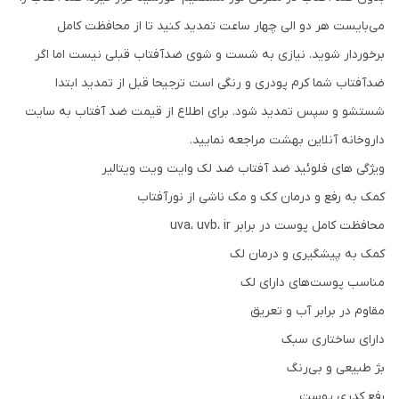
می‌بایست هر دو الی چهار ساعت تمدید کنید تا از محافظت کامل
برخوردار شوید. نیازی به شست و شوی ضدآفتاب قبلی نیست اما اگر
ضدآفتاب شما کرم پودری و رنگی است ترجیحا قبل از تمدید ابتدا
شستشو و سپس تمدید شود. برای اطلاع از قیمت ضد آفتاب به سایت
داروخانه آنلاین بهشت مراجعه نمایید.
ویژگی های فلوئید ضد آفتاب ضد لک وایت ویت ویتالیر
کمک به رفع و درمان کک و مک ناشی از نورآفتاب
محافظت کامل پوست در برابر uva، uvb، ir
کمک به پیشگیری و درمان لک
مناسب پوست‌های دارای لک
مقاوم در برابر آب و تعریق
دارای ساختاری سبک
بژ طبیعی و بی‌رنگ
رفع کدری پوست