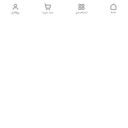
خانه
دسته‌بندی
سبد خرید
پروفایل
تلگرام یا واتساپ با ما در تماس باشید
شماره تماس
09032914623