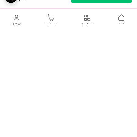
خانه
دسته‌بندی
سبد خرید
پروفایل
تلگرام یا واتساپ با ما در تماس باشید
شماره تماس
09032914623