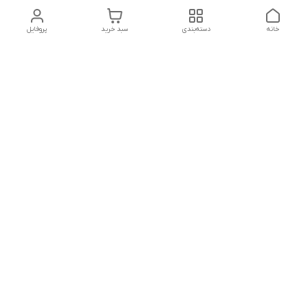
خانه
دسته‌بندی
سبد خرید
پروفایل
تلگرام یا واتساپ با ما در تماس باشید
شماره تماس
09032914623