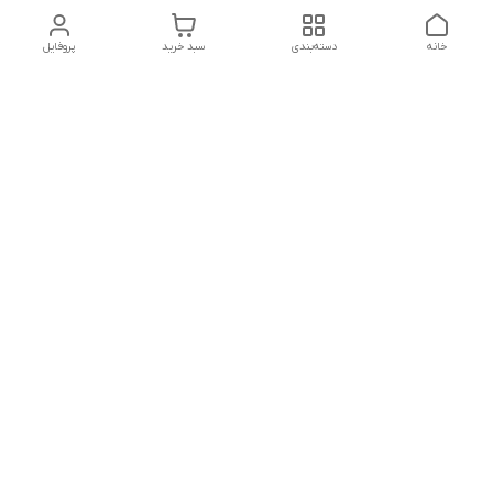
خانه
دسته‌بندی
سبد خرید
پروفایل
تلگرام یا واتساپ با ما در تماس باشید
شماره تماس
09032914623