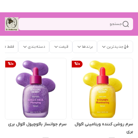
جستجو
جدیدترین
برندها
قیمت
دسته‌بندی
فقط محص
%
10
%
10
سرم روشن کننده ویتامینی اکوال
سرم جوانساز باکوچیول اکوال بری
بری