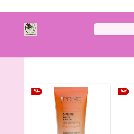
%
10
%
12