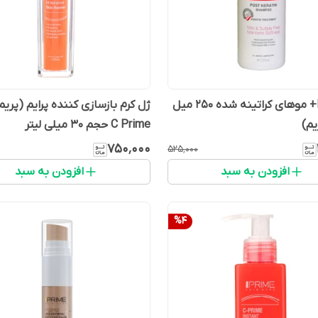
شامپو K+ موهای کراتینه شده 250 میل
ژل کرم بازسازی کننده پرایم (پری
یم)
C Prime حجم 30 میلی لیتر
۷۵۰٬۰۰۰
۵۲۵٬۰۰۰
افزودن به سبد
افزودن به سبد
%
4