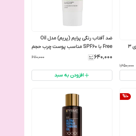
ضد آفتاب رنگی پرایم (پریم) مدل Oil
Free با SPF60 مناسب پوست چرب حجم
شامپو ضد شوره سالیسی اویل دی 3
40 میل
۶۴۰٬۰۰۰
۶۷۰٬۰۰۰
۱٬۲۵۰٬۰۰۰
افزودن به سبد
%
10