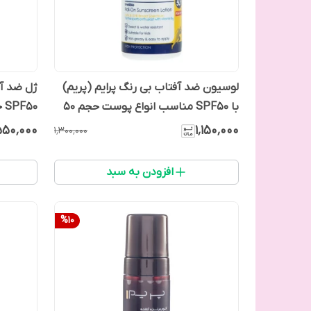
لوسیون ضد آفتاب بی رنگ پرایم (پریم)
ژل ضد آف
با SPF50 مناسب انواع پوست حجم 50
SPF50 حاوی ویتامین سی حجم 40 میل
میل
۵۵۰٬۰۰۰
۱٬۱۵۰٬۰۰۰
۱٬۳۰۰٬۰۰۰
افزودن به سبد
%
10