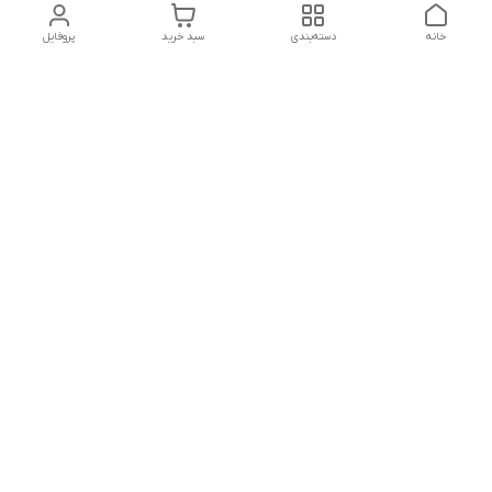
خانه
دسته‌بندی
سبد خرید
پروفایل
تلگرام یا واتساپ با ما در تماس باشید
شماره تماس
09032914623