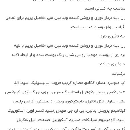
مناسب چه کسانی است:
ژل لایه بردار فوری و روشن کننده ویتامین سی 150میل پریم برای تمامی
افراد با انواع پوست مناسب است.
چه تاثیری دارد:
ژل لایه بردار فوری و روشن کننده ویتامین سی 150میل پریم با لایه
برداری از پوست موجب روشن شدن رنگ پوست شده و از ایجاد آکنه
جلوگیری می‌کند.
ترکیبات:
آب دیونیزه، عصاره کاکادو، عصاره گریپ فروت، سالیسیلیک اسید، آلفا
هیدروکسی اسید، توکوفریل استات، گلیسرین، پروپیلن گلایکول، کربوکسی
متیل سلولز، الکل اتانول، دایمتیکون، وینیل دایمتیکون کراس پلیمر،
کوکامیدو پروپیل بتایین، پی ای جی هیدروژنیتید کستر اویل، آسکوربیک
اسید، آلومینیوم سیلیکات، منیزیم آسکوربیل فسفات، اتیل هگزیل
گلیسرین، آکریلات/سی 30-10 آلکیل آکریلات کراس پلیمر، کربومر، سدیم