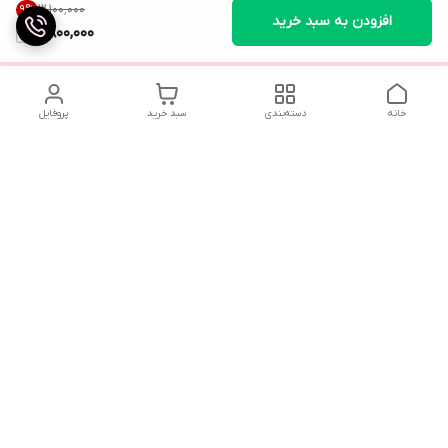
۳٬۱۰۰٬۰۰۰
9
%
افزودن به سبد خرید
2,800,000
خانه
دسته‌بندی
سبد خرید
پروفایل
تلگرام یا واتساپ با ما در تماس باشید
شماره تماس
09032914623